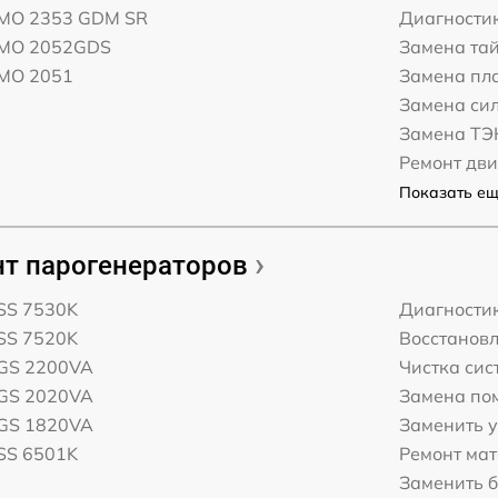
 PMO 2353 GDM SR
Диагности
 PMO 2052GDS
Замена та
PMO 2051
Замена пл
Замена си
Замена ТЭ
Ремонт дви
Показать ещё
т парогенераторов
PSS 7530K
Диагности
PSS 7520K
Восстанов
PGS 2200VA
Чистка сис
PGS 2020VA
Замена по
PGS 1820VA
Заменить у
PSS 6501K
Ремонт ма
Заменить 