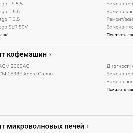
ega TS 5,5
Замена те
ega T 5.5
Замена кл
ega T 3,5
Ремонт/за
Vega SLR 80V
Замена пл
ещё...
Показать ещё
нт кофемашин
 PACM 2060AC
Диагности
PCM 1538E Adore Crema
Замена те
Замена за
Показать ещё
т микроволновых печей