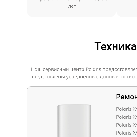
лет.
Техника
Наш сервисный центр Polaris предоставляе
представлены усредненные данные по скорос
Ремон
Polaris X
Polaris X
Polaris X
Polaris X