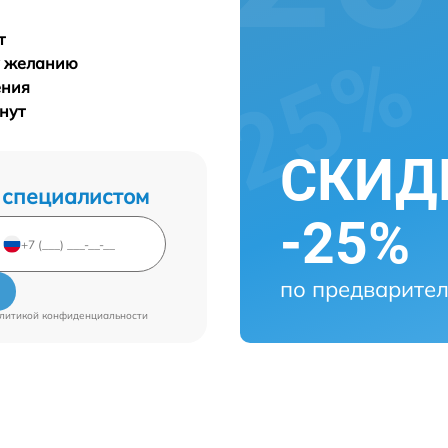
т
у желанию
ения
инут
СКИДК
 специалистом
-25%
по предварител
литикой конфиденциальности