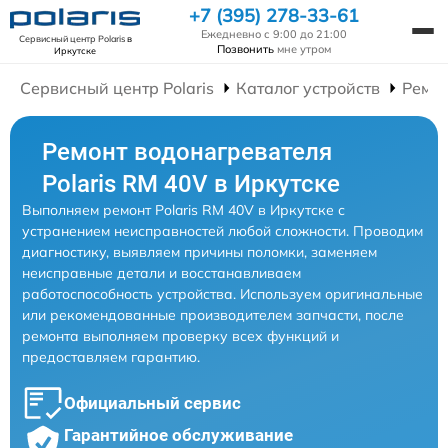
+7 (395) 278-33-61
Ежедневно с 9:00 до 21:00
Сервисный центр Polaris
в
Позвонить
мне утром
Иркутске
Сервисный центр Polaris
Каталог устройств
Ремон
Ремонт водонагревателя
Polaris RM 40V в Иркутске
Выполняем ремонт Polaris RM 40V в Иркутске с
устранением неисправностей любой сложности. Проводим
диагностику, выявляем причины поломки, заменяем
неисправные детали и восстанавливаем
работоспособность устройства. Используем оригинальные
или рекомендованные производителем запчасти, после
ремонта выполняем проверку всех функций и
предоставляем гарантию.
Официальный сервис
Гарантийное обслуживание