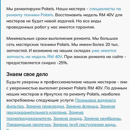
Мы ремонтируем Polaris. Наши мастера -
специалисты по
ремонту техники Polaris
. Восстановить модель RM 40V для
мастеров не будет новой задачей. На все виды
проведенных работ у нас имеется гарантия.
Минимальные сроки выполнения ремонта. Мы большая
сеть мастерских техники Polaris. Мы имеем более 20 тыс.
запчастей. И возможно на наших складах
уже имеется
запчасть на модель RM 40V
. При заказе ремонта на сайте -
предоставляется скидка -25%.
Знаем свое дело
Будьте уверены в профессионализме наших мастеров - они
с уверенностью выполнят ремонт Polaris RM 40V. По данным
наших мастеров в Иркутске по ремонту Polaris, наиболее
востребованы следующие услуги:
Промывка водяного
фильтра
,
Замена прокладки
,
Замена фланца
,
Замена
предохранительного клапана
,
Замена
термопредохранителя
,
Замена анода
,
Замена мембраны
,
Ликвидация протечек
,
Замена труб поступления воды
,