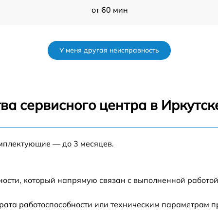
от 60 мин
от 60 мин
У меня другая неисправность
0-
от 60 мин
от 60 мин
ва сервисного центра в Иркутск
s
от 60 мин
омплектующие — до 3 месяцев.
от 60 мин
от 60 мин
ности, который напрямую связан с выполненной работой
от 60 мин
рата работоспособности или техническим параметрам п