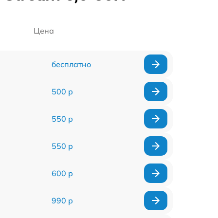
Цена
бесплатно
500 р
550 р
550 р
600 р
990 р