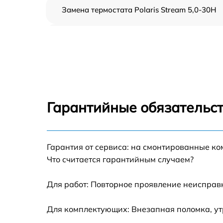
Замена термостата Polaris Stream 5,0-30H
Профилактическая чистка Polaris Stream
5,0-30H
Замена платы управления Polaris Stream 5,
30H
Ремонт платы управления (восстановление)
Polaris Stream 5,0-30H
Гарантийные обязательст
Ремонт/замена датчика температуры Polari
Stream 5,0-30H
Гарантия от сервиса: на смонтированные к
Замена прокладки Polaris Stream 5,0-30H
Что считается гарантийным случаем?
Ремонт модуля управления Polaris Stream
5,0-30H
Для работ: Повторное проявление неисправ
Замена труб поступления воды Polaris
Для комплектующих: Внезапная поломка, ут
Stream 5,0-30H