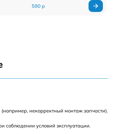
590 р
1000 р
1100 р
1250 р
е
500 р
550 р
450 р
 (например, некорректный монтаж запчасти).
1000 р
ри соблюдении условий эксплуатации.